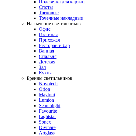
Подсветка для картин
Споты
Трековые
Точечные накладные
Назначение светильников
Офис
Гостиная
Прихожая
Ресторан и бар
Ванная
Спальня
Детская
Зал
Кухня
Бренды светильников
Novotech
Orion
Maytoni
Lumion
Searchlight
Favourite
Lightstar
Sonex
Divinare
Artglass