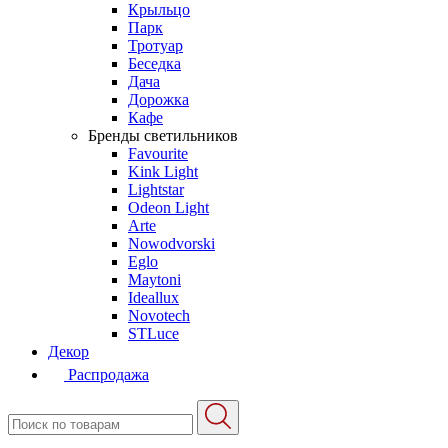
Крыльцо
Парк
Тротуар
Беседка
Дача
Дорожка
Кафе
Бренды светильников
Favourite
Kink Light
Lightstar
Odeon Light
Arte
Nowodvorski
Eglo
Maytoni
Ideallux
Novotech
STLuce
Декор
Распродажа