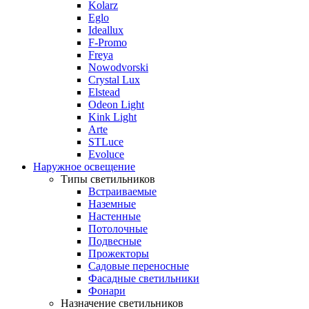
Kolarz
Eglo
Ideallux
F-Promo
Freya
Nowodvorski
Crystal Lux
Elstead
Odeon Light
Kink Light
Arte
STLuce
Evoluce
Наружное освещение
Типы светильников
Встраиваемые
Наземные
Настенные
Потолочные
Подвесные
Прожекторы
Садовые переносные
Фасадные светильники
Фонари
Назначение светильников