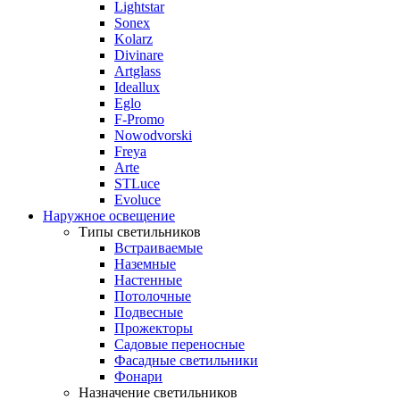
Lightstar
Sonex
Kolarz
Divinare
Artglass
Ideallux
Eglo
F-Promo
Nowodvorski
Freya
Arte
STLuce
Evoluce
Наружное освещение
Типы светильников
Встраиваемые
Наземные
Настенные
Потолочные
Подвесные
Прожекторы
Садовые переносные
Фасадные светильники
Фонари
Назначение светильников