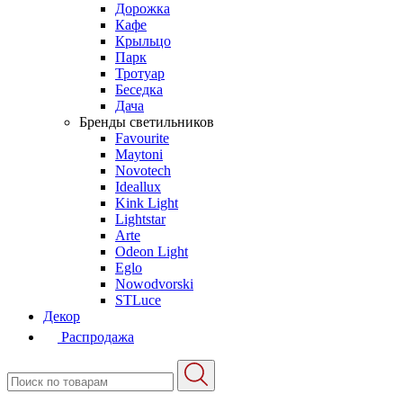
Дорожка
Кафе
Крыльцо
Парк
Тротуар
Беседка
Дача
Бренды светильников
Favourite
Maytoni
Novotech
Ideallux
Kink Light
Lightstar
Arte
Odeon Light
Eglo
Nowodvorski
STLuce
Декор
Распродажа