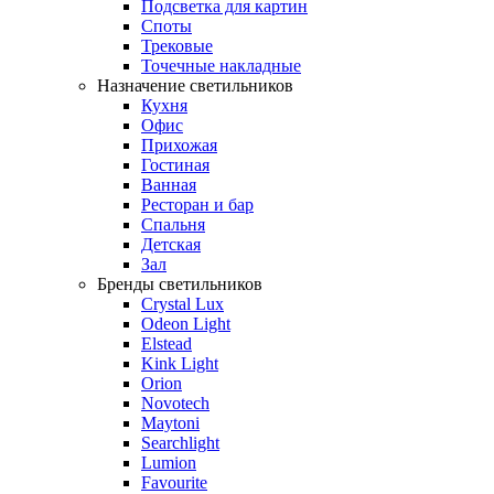
Подсветка для картин
Споты
Трековые
Точечные накладные
Назначение светильников
Кухня
Офис
Прихожая
Гостиная
Ванная
Ресторан и бар
Спальня
Детская
Зал
Бренды светильников
Crystal Lux
Odeon Light
Elstead
Kink Light
Orion
Novotech
Maytoni
Searchlight
Lumion
Favourite