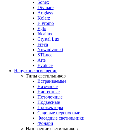
Sonex
Divinare
Artglass
Kolarz
F-Promo
Eglo
Ideallux
Crystal Lux
Freya
Nowodvorski
STLuce
Arte
Evoluce
Наружное освещение
Типы светильников
Встраиваемые
Наземные
Настенные
Потолочные
Подвесные
Прожекторы
Садовые переносные
Фасадные светильники
Фонари
Назначение светильников