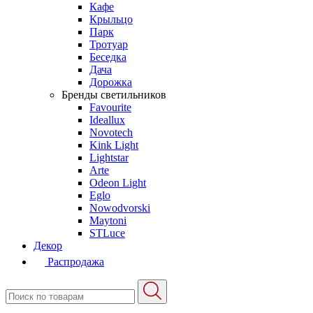
Кафе
Крыльцо
Парк
Тротуар
Беседка
Дача
Дорожка
Бренды светильников
Favourite
Ideallux
Novotech
Kink Light
Lightstar
Arte
Odeon Light
Eglo
Nowodvorski
Maytoni
STLuce
Декор
Распродажа