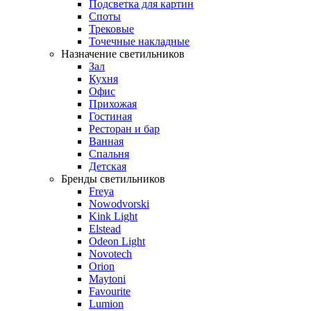
Подсветка для картин
Споты
Трековые
Точечные накладные
Назначение светильников
Зал
Кухня
Офис
Прихожая
Гостиная
Ресторан и бар
Ванная
Спальня
Детская
Бренды светильников
Freya
Nowodvorski
Kink Light
Elstead
Odeon Light
Novotech
Orion
Maytoni
Favourite
Lumion