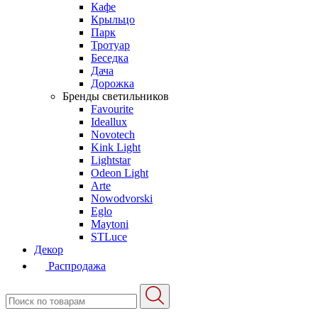
Кафе
Крыльцо
Парк
Тротуар
Беседка
Дача
Дорожка
Бренды светильников
Favourite
Ideallux
Novotech
Kink Light
Lightstar
Odeon Light
Arte
Nowodvorski
Eglo
Maytoni
STLuce
Декор
Распродажа