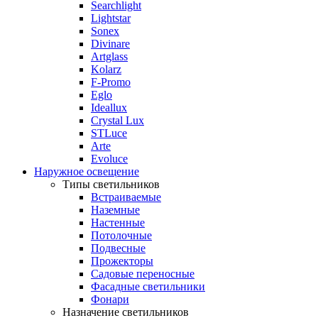
Searchlight
Lightstar
Sonex
Divinare
Artglass
Kolarz
F-Promo
Eglo
Ideallux
Crystal Lux
STLuce
Arte
Evoluce
Наружное освещение
Типы светильников
Встраиваемые
Наземные
Настенные
Потолочные
Подвесные
Прожекторы
Садовые переносные
Фасадные светильники
Фонари
Назначение светильников