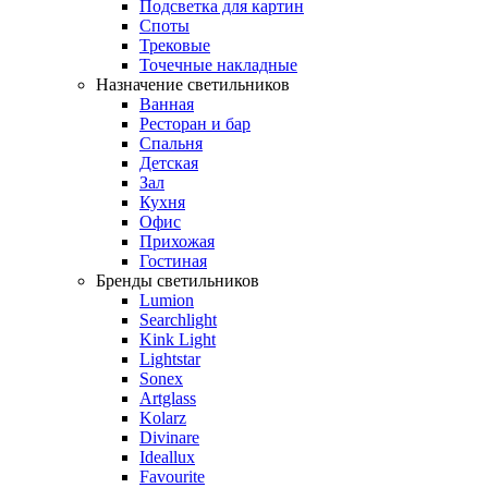
Подсветка для картин
Споты
Трековые
Точечные накладные
Назначение светильников
Ванная
Ресторан и бар
Спальня
Детская
Зал
Кухня
Офис
Прихожая
Гостиная
Бренды светильников
Lumion
Searchlight
Kink Light
Lightstar
Sonex
Artglass
Kolarz
Divinare
Ideallux
Favourite