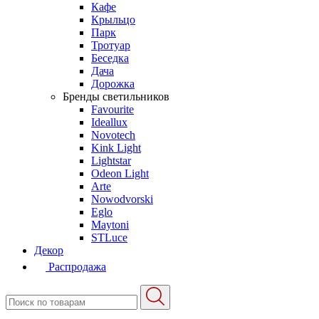
Кафе
Крыльцо
Парк
Тротуар
Беседка
Дача
Дорожка
Бренды светильников
Favourite
Ideallux
Novotech
Kink Light
Lightstar
Odeon Light
Arte
Nowodvorski
Eglo
Maytoni
STLuce
Декор
Распродажа