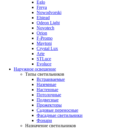
Eglo
Freya
Nowodvorski
Elstead
Odeon Light
Novotech
Orion
F-Promo
Maytoni
Crystal Lux
Arte
STLuce
Evoluce
Наружное освещение
Типы светильников
Встраиваемые
Наземные
Настенные
Потолочные
Подвесные
Прожекторы
Садовые переносные
Фасадные светильники
Фонари
Назначение светильников