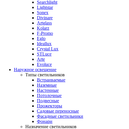
Searchlight
Lightstar
Sonex
Divinare
Artglass
Kolarz
F-Promo
Eglo
Ideallux
Crystal Lux
STLuce
Arte
Evoluce
Наружное освещение
Типы светильников
Встраиваемые
Наземные
Настенные
Потолочные
Подвесные
Прожекторы
Садовые переносные
Фасадные светильники
Фонари
Назначение светильников