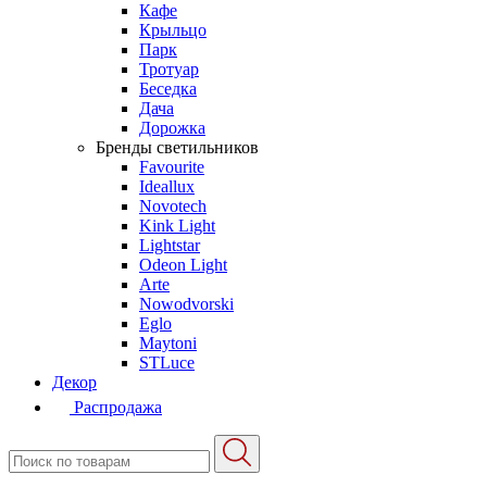
Кафе
Крыльцо
Парк
Тротуар
Беседка
Дача
Дорожка
Бренды светильников
Favourite
Ideallux
Novotech
Kink Light
Lightstar
Odeon Light
Arte
Nowodvorski
Eglo
Maytoni
STLuce
Декор
Распродажа