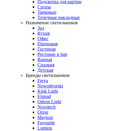
Подсветка для картин
Споты
Трековые
Точечные накладные
Назначение светильников
Зал
Кухня
Офис
Прихожая
Гостиная
Ресторан и бар
Ванная
Спальня
Детская
Бренды светильников
Freya
Nowodvorski
Kink Light
Elstead
Odeon Light
Novotech
Orion
Maytoni
Favourite
Lumion