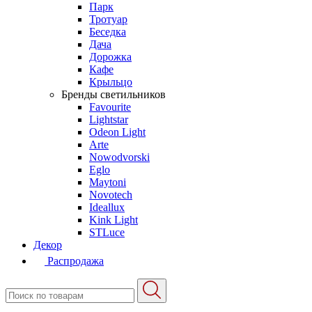
Парк
Тротуар
Беседка
Дача
Дорожка
Кафе
Крыльцо
Бренды светильников
Favourite
Lightstar
Odeon Light
Arte
Nowodvorski
Eglo
Maytoni
Novotech
Ideallux
Kink Light
STLuce
Декор
Распродажа