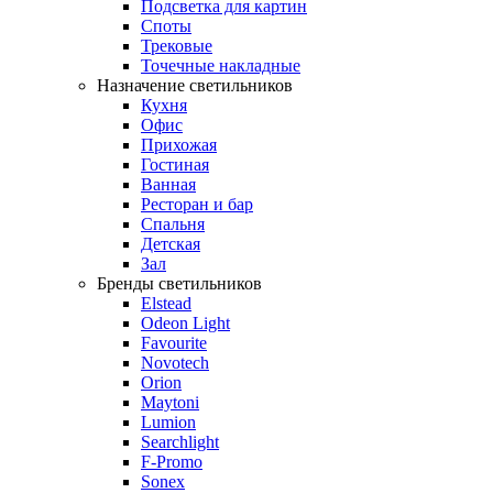
Подсветка для картин
Споты
Трековые
Точечные накладные
Назначение светильников
Кухня
Офис
Прихожая
Гостиная
Ванная
Ресторан и бар
Спальня
Детская
Зал
Бренды светильников
Elstead
Odeon Light
Favourite
Novotech
Orion
Maytoni
Lumion
Searchlight
F-Promo
Sonex