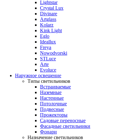
Lightstar
Crystal Lux
Divinare
Artglass
Kolarz
Kink Light
Eglo
Ideallux
Freya
Nowodvorski
STLuce
Arte
Evoluce
Наружное освещение
Типы светильников
Встраиваемые
Наземные
Настенные
Потолочные
Подвесные
Прожекторы
Садовые переносные
Фасадные светильники
Фонари
Назначение светильников