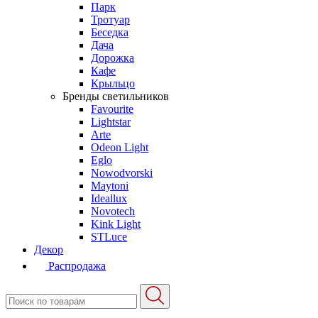
Парк
Тротуар
Беседка
Дача
Дорожка
Кафе
Крыльцо
Бренды светильников
Favourite
Lightstar
Arte
Odeon Light
Eglo
Nowodvorski
Maytoni
Ideallux
Novotech
Kink Light
STLuce
Декор
Распродажа