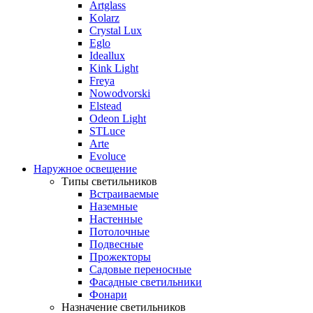
Artglass
Kolarz
Crystal Lux
Eglo
Ideallux
Kink Light
Freya
Nowodvorski
Elstead
Odeon Light
STLuce
Arte
Evoluce
Наружное освещение
Типы светильников
Встраиваемые
Наземные
Настенные
Потолочные
Подвесные
Прожекторы
Садовые переносные
Фасадные светильники
Фонари
Назначение светильников