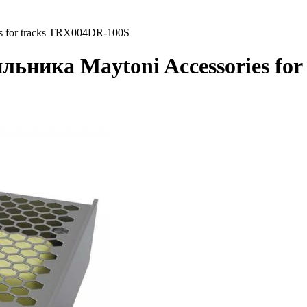
s for tracks TRX004DR-100S
ильника Maytoni Accessories fo