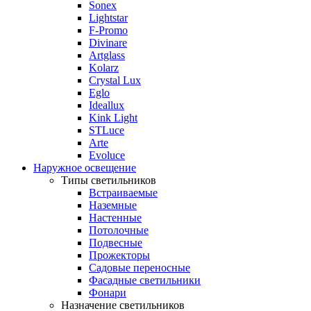
Sonex
Lightstar
F-Promo
Divinare
Artglass
Kolarz
Crystal Lux
Eglo
Ideallux
Kink Light
STLuce
Arte
Evoluce
Наружное освещение
Типы светильников
Встраиваемые
Наземные
Настенные
Потолочные
Подвесные
Прожекторы
Садовые переносные
Фасадные светильники
Фонари
Назначение светильников