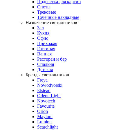
Подсветка для картин
Споты
Трековые
Точечные накладные
Назначение светильников
Зал
Кухня
Офис
Прихожая
Гостиная
Ванная
Ресторан и бар
Спальня
Детская
Бренды светильников
Freya
Nowodvorski
Elstead
Odeon Light
Novotech
Favourite
Orion
Maytoni
Lumion
Searchlight