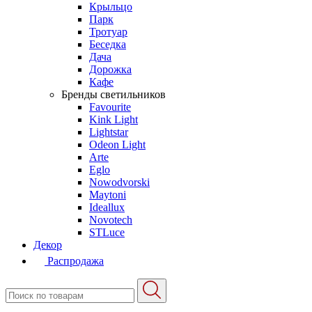
Крыльцо
Парк
Тротуар
Беседка
Дача
Дорожка
Кафе
Бренды светильников
Favourite
Kink Light
Lightstar
Odeon Light
Arte
Eglo
Nowodvorski
Maytoni
Ideallux
Novotech
STLuce
Декор
Распродажа