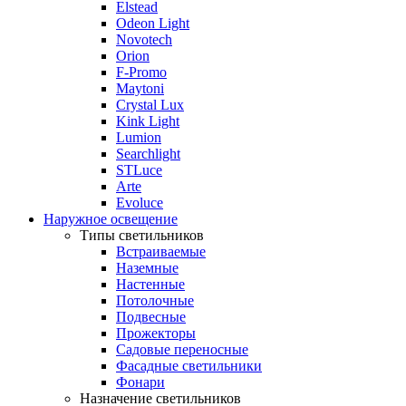
Elstead
Odeon Light
Novotech
Orion
F-Promo
Maytoni
Crystal Lux
Kink Light
Lumion
Searchlight
STLuce
Arte
Evoluce
Наружное освещение
Типы светильников
Встраиваемые
Наземные
Настенные
Потолочные
Подвесные
Прожекторы
Садовые переносные
Фасадные светильники
Фонари
Назначение светильников