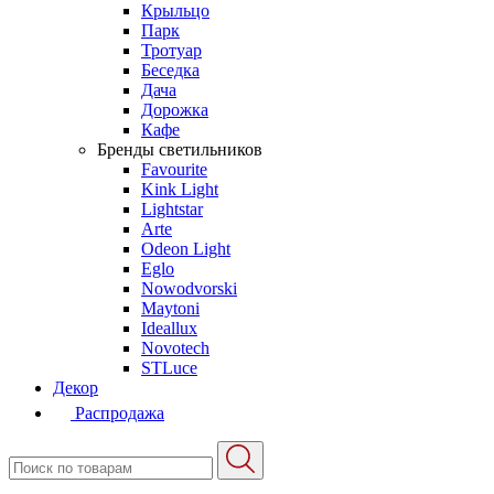
Крыльцо
Парк
Тротуар
Беседка
Дача
Дорожка
Кафе
Бренды светильников
Favourite
Kink Light
Lightstar
Arte
Odeon Light
Eglo
Nowodvorski
Maytoni
Ideallux
Novotech
STLuce
Декор
Распродажа