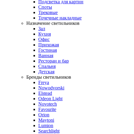
Подсветка для картин
Споты
Трековые
Точечные накладные
Назначение светильников
Зал
Кухня
Офис
Прихожая
Гостиная
Ванная
Ресторан и бар
Спальня
Детская
Бренды светильников
Freya
Nowodvorski
Elstead
Odeon Light
Novotech
Favourite
Orion
Maytoni
Lumion
Searchlight