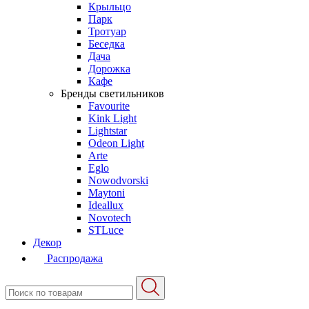
Крыльцо
Парк
Тротуар
Беседка
Дача
Дорожка
Кафе
Бренды светильников
Favourite
Kink Light
Lightstar
Odeon Light
Arte
Eglo
Nowodvorski
Maytoni
Ideallux
Novotech
STLuce
Декор
Распродажа