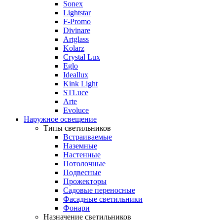
Sonex
Lightstar
F-Promo
Divinare
Artglass
Kolarz
Crystal Lux
Eglo
Ideallux
Kink Light
STLuce
Arte
Evoluce
Наружное освещение
Типы светильников
Встраиваемые
Наземные
Настенные
Потолочные
Подвесные
Прожекторы
Садовые переносные
Фасадные светильники
Фонари
Назначение светильников