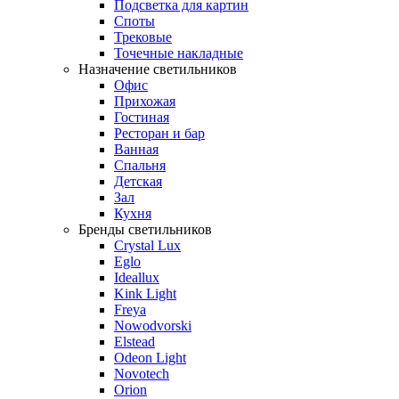
Подсветка для картин
Споты
Трековые
Точечные накладные
Назначение светильников
Офис
Прихожая
Гостиная
Ресторан и бар
Ванная
Спальня
Детская
Зал
Кухня
Бренды светильников
Crystal Lux
Eglo
Ideallux
Kink Light
Freya
Nowodvorski
Elstead
Odeon Light
Novotech
Orion