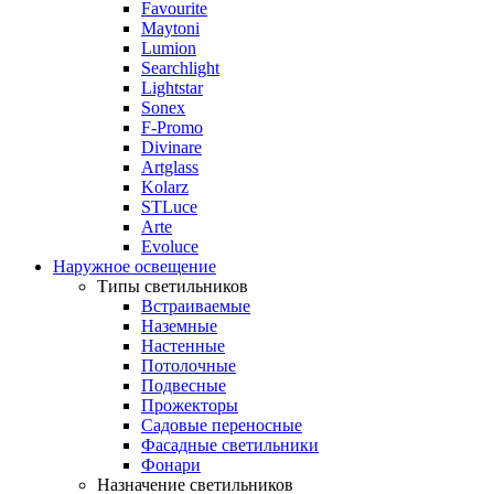
Favourite
Maytoni
Lumion
Searchlight
Lightstar
Sonex
F-Promo
Divinare
Artglass
Kolarz
STLuce
Arte
Evoluce
Наружное освещение
Типы светильников
Встраиваемые
Наземные
Настенные
Потолочные
Подвесные
Прожекторы
Садовые переносные
Фасадные светильники
Фонари
Назначение светильников