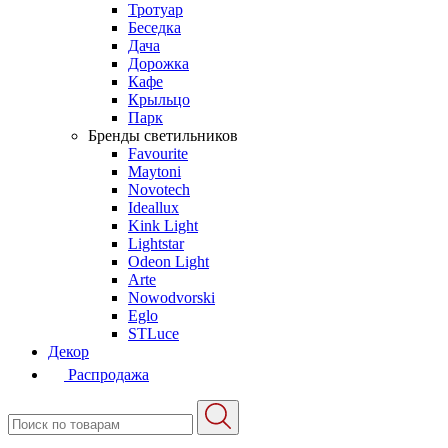
Тротуар
Беседка
Дача
Дорожка
Кафе
Крыльцо
Парк
Бренды светильников
Favourite
Maytoni
Novotech
Ideallux
Kink Light
Lightstar
Odeon Light
Arte
Nowodvorski
Eglo
STLuce
Декор
Распродажа