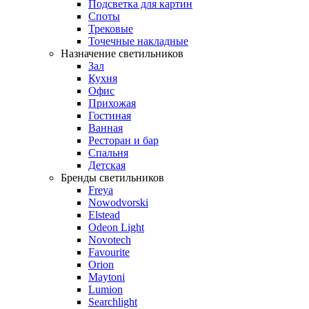
Подсветка для картин
Споты
Трековые
Точечные накладные
Назначение светильников
Зал
Кухня
Офис
Прихожая
Гостиная
Ванная
Ресторан и бар
Спальня
Детская
Бренды светильников
Freya
Nowodvorski
Elstead
Odeon Light
Novotech
Favourite
Orion
Maytoni
Lumion
Searchlight