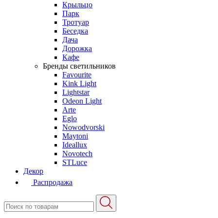
Крыльцо
Парк
Тротуар
Беседка
Дача
Дорожка
Кафе
Бренды светильников
Favourite
Kink Light
Lightstar
Odeon Light
Arte
Eglo
Nowodvorski
Maytoni
Ideallux
Novotech
STLuce
Декор
Распродажа