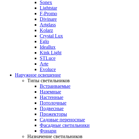
Sonex
Lightstar
F-Promo
Divinare
Artglass
Kolarz
Crystal Lux
Eglo
Ideallux
Kink Light
STLuce
Arte
Evoluce
Наружное освещение
Типы светильников
Встраиваемые
Наземные
Настенные
Потолочные
Подвесные
Прожекторы
Садовые переносные
Фасадные светильники
Фонари
Назначение светильников