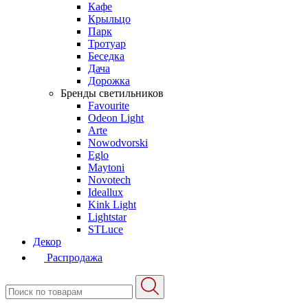
Кафе
Крыльцо
Парк
Тротуар
Беседка
Дача
Дорожка
Бренды светильников
Favourite
Odeon Light
Arte
Nowodvorski
Eglo
Maytoni
Novotech
Ideallux
Kink Light
Lightstar
STLuce
Декор
Распродажа