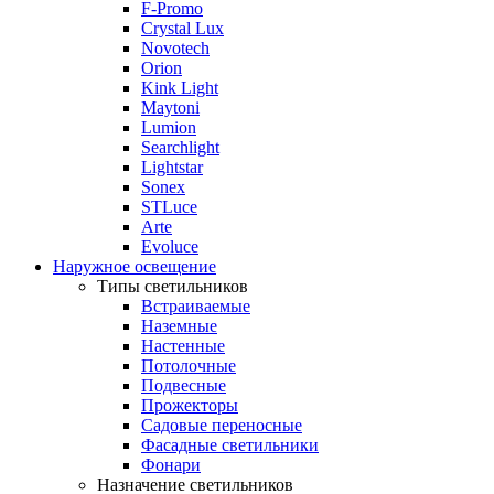
F-Promo
Crystal Lux
Novotech
Orion
Kink Light
Maytoni
Lumion
Searchlight
Lightstar
Sonex
STLuce
Arte
Evoluce
Наружное освещение
Типы светильников
Встраиваемые
Наземные
Настенные
Потолочные
Подвесные
Прожекторы
Садовые переносные
Фасадные светильники
Фонари
Назначение светильников