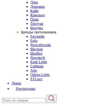
Дача
Дорожка
Кафе
Крыльцо
Парк
Тротуар
Беседка
Бренды светильников
Favourite
Eglo
Nowodvorski
Maytoni
Ideallux
Novotech
Kink Light
Lightstar
Arte
Odeon Light
STLuce
Декор
Распродажа