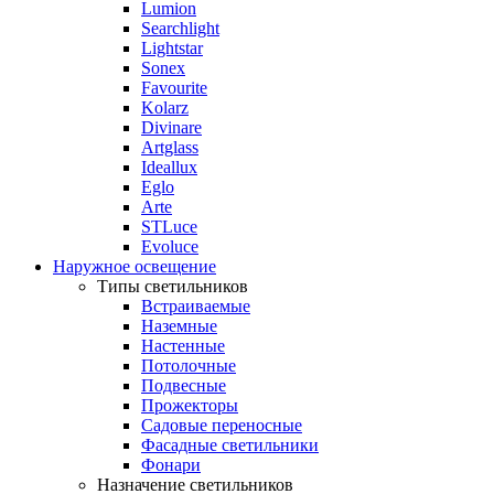
Lumion
Searchlight
Lightstar
Sonex
Favourite
Kolarz
Divinare
Artglass
Ideallux
Eglo
Arte
STLuce
Evoluce
Наружное освещение
Типы светильников
Встраиваемые
Наземные
Настенные
Потолочные
Подвесные
Прожекторы
Садовые переносные
Фасадные светильники
Фонари
Назначение светильников