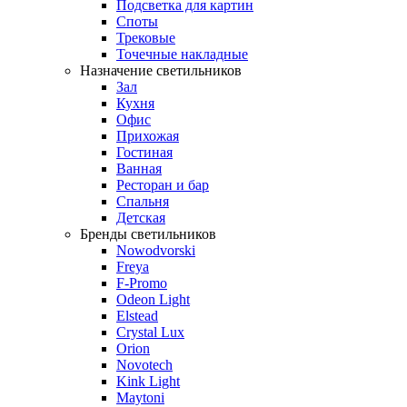
Подсветка для картин
Споты
Трековые
Точечные накладные
Назначение светильников
Зал
Кухня
Офис
Прихожая
Гостиная
Ванная
Ресторан и бар
Спальня
Детская
Бренды светильников
Nowodvorski
Freya
F-Promo
Odeon Light
Elstead
Crystal Lux
Orion
Novotech
Kink Light
Maytoni