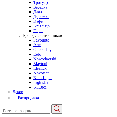
Тротуар
Беседка
Дача
Дорожка
Кафе
Крыльцо
Парк
Бренды светильников
Favourite
Arte
Odeon Light
Eglo
Nowodvorski
Maytoni
Ideallux
Novotech
Kink Light
Lightstar
STLuce
Декор
Распродажа