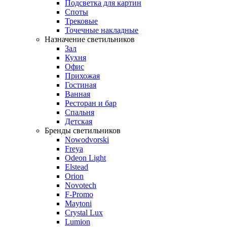
Подсветка для картин
Споты
Трековые
Точечные накладные
Назначение светильников
Зал
Кухня
Офис
Прихожая
Гостиная
Ванная
Ресторан и бар
Спальня
Детская
Бренды светильников
Nowodvorski
Freya
Odeon Light
Elstead
Orion
Novotech
F-Promo
Maytoni
Crystal Lux
Lumion