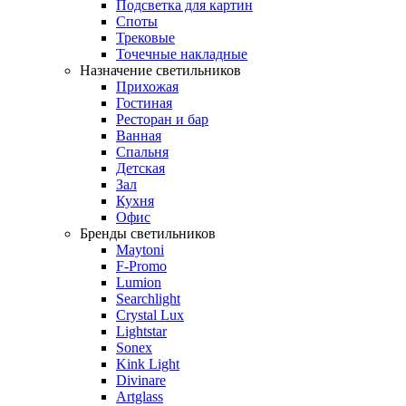
Подсветка для картин
Споты
Трековые
Точечные накладные
Назначение светильников
Прихожая
Гостиная
Ресторан и бар
Ванная
Спальня
Детская
Зал
Кухня
Офис
Бренды светильников
Maytoni
F-Promo
Lumion
Searchlight
Crystal Lux
Lightstar
Sonex
Kink Light
Divinare
Artglass