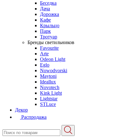
Беседка
Дача
Дорожка
Кафе
Крыльцо
Парк
Тротуар
Бренды светильников
Favourite
Arte
Odeon Light
Eglo
Nowodvorski
Maytoni
Ideallux
Novotech
Kink Light
Lightstar
STLuce
Декор
Распродажа