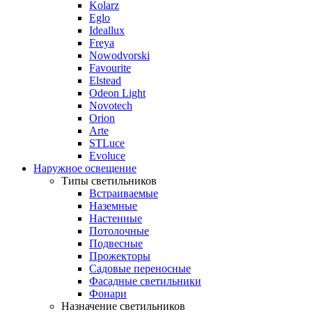
Kolarz
Eglo
Ideallux
Freya
Nowodvorski
Favourite
Elstead
Odeon Light
Novotech
Orion
Arte
STLuce
Evoluce
Наружное освещение
Типы светильников
Встраиваемые
Наземные
Настенные
Потолочные
Подвесные
Прожекторы
Садовые переносные
Фасадные светильники
Фонари
Назначение светильников