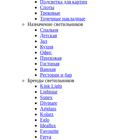
Подсветка для картин
Споты
Трековые
Точечные накладные
Назначение светильников
Спальня
Детская
Зал
Кухня
Офис
Прихожая
Гостиная
Ванная
Ресторан и бар
Бренды светильников
Kink Light
Lightstar
Sonex
Divinare
Artglass
Kolarz
Eglo
Ideallux
Favourite
Freya