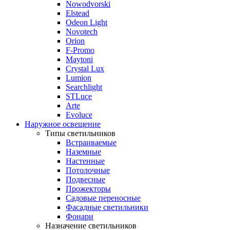
Nowodvorski
Elstead
Odeon Light
Novotech
Orion
F-Promo
Maytoni
Crystal Lux
Lumion
Searchlight
STLuce
Arte
Evoluce
Наружное освещение
Типы светильников
Встраиваемые
Наземные
Настенные
Потолочные
Подвесные
Прожекторы
Садовые переносные
Фасадные светильники
Фонари
Назначение светильников