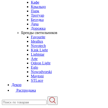
Кафе
Крыльцо
Парк
Тротуар
Беседка
Дача
Дорожка
Бренды светильников
Favourite
Ideallux
Novotech
Kink Light
Lightstar
Arte
Odeon Light
Eglo
Nowodvorski
Maytoni
STLuce
Декор
Распродажа