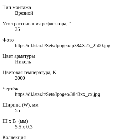
Тип монтажа
Врезной
Угол рассеивания рефлектора, °
35
Фото
https://dl.lstar.lt/Sets/Ipogeo/ip384X25_2500.jpg
Цвет арматуры
Никель
Цветовая температура, К
3000
Чертёж
https://dl.lstar.lt/Sets/Ipogeo/3843xx_cx.jpg
Ширина (W), мм
55
Ш х В (мм)
5.5 х 0.3
Коллекция