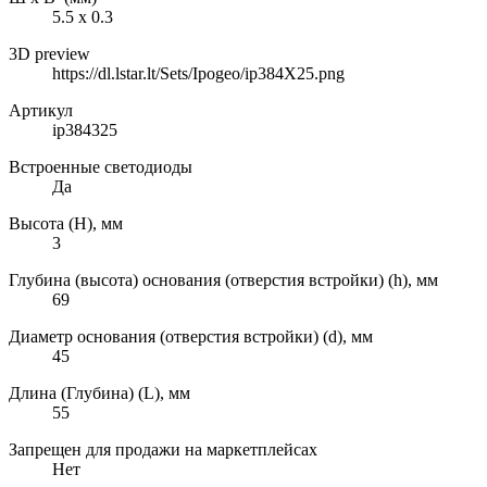
5.5 х 0.3
3D preview
https://dl.lstar.lt/Sets/Ipogeo/ip384X25.png
Артикул
ip384325
Встроенные светодиоды
Да
Высота (H), мм
3
Глубина (высота) основания (отверстия встройки) (h), мм
69
Диаметр основания (отверстия встройки) (d), мм
45
Длина (Глубина) (L), мм
55
Запрещен для продажи на маркетплейсах
Нет