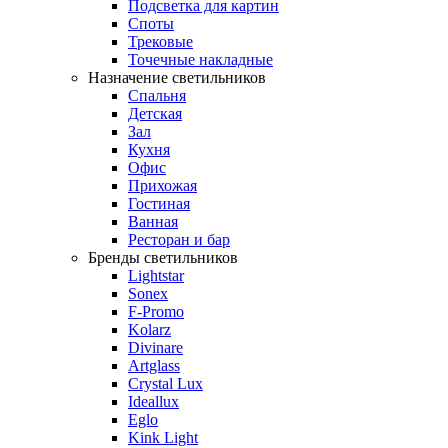
Подсветка для картин
Споты
Трековые
Точечные накладные
Назначение светильников
Спальня
Детская
Зал
Кухня
Офис
Прихожая
Гостиная
Ванная
Ресторан и бар
Бренды светильников
Lightstar
Sonex
F-Promo
Kolarz
Divinare
Artglass
Crystal Lux
Ideallux
Eglo
Kink Light