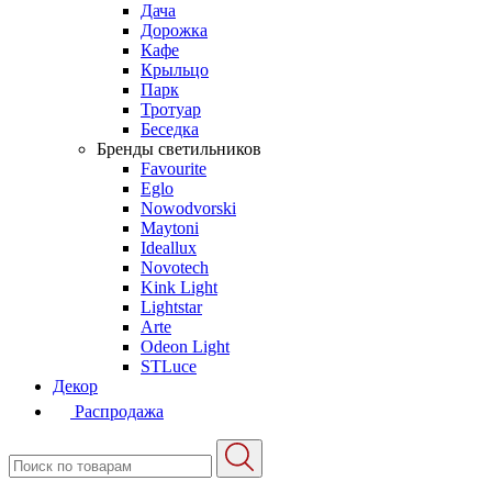
Дача
Дорожка
Кафе
Крыльцо
Парк
Тротуар
Беседка
Бренды светильников
Favourite
Eglo
Nowodvorski
Maytoni
Ideallux
Novotech
Kink Light
Lightstar
Arte
Odeon Light
STLuce
Декор
Распродажа