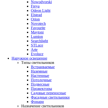
Nowodvorski
Freya
Odeon Light
Elstead
Orion
Novotech
Favourite
Maytoni
Lumion
Searchlight
STLuce
Arte
Evoluce
Наружное освещение
Типы светильников
Встраиваемые
Наземные
Настенные
Потолочные
Подвесные
Прожекторы
Садовые переносные
Фасадные светильники
Фонари
Назначение светильников