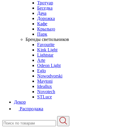
Тротуар
Беседка
Дача
Дорожка
Кафе
Крыльцо
Парк
Бренды светильников
Favourite
Kink Light
Lightstar
Arte
Odeon Light
Eglo
Nowodvorski
Maytoni
Ideallux
Novotech
STLuce
Декор
Распродажа