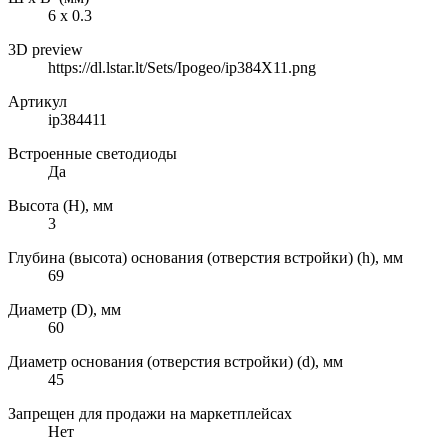
6 х 0.3
3D preview
https://dl.lstar.lt/Sets/Ipogeo/ip384X11.png
Артикул
ip384411
Встроенные светодиоды
Да
Высота (H), мм
3
Глубина (высота) основания (отверстия встройки) (h), мм
69
Диаметр (D), мм
60
Диаметр основания (отверстия встройки) (d), мм
45
Запрещен для продажи на маркетплейсах
Нет