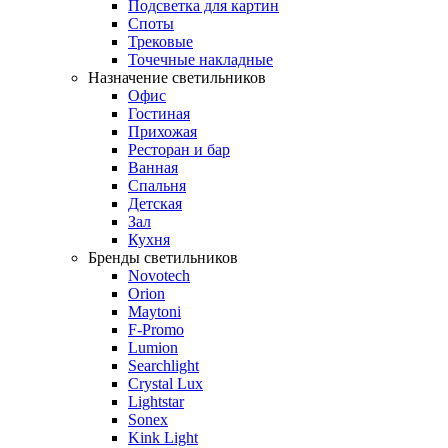
Подсветка для картин
Споты
Трековые
Точечные накладные
Назначение светильников
Офис
Гостиная
Прихожая
Ресторан и бар
Ванная
Спальня
Детская
Зал
Кухня
Бренды светильников
Novotech
Orion
Maytoni
F-Promo
Lumion
Searchlight
Crystal Lux
Lightstar
Sonex
Kink Light