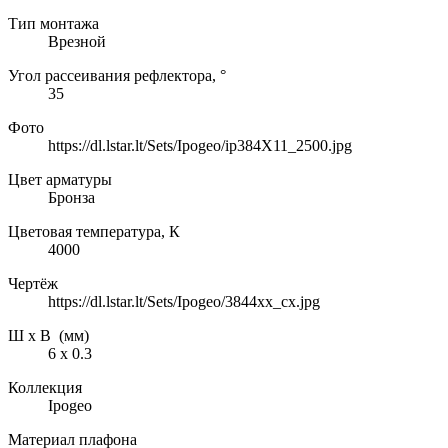
Тип монтажа
Врезной
Угол рассеивания рефлектора, °
35
Фото
https://dl.lstar.lt/Sets/Ipogeo/ip384X11_2500.jpg
Цвет арматуры
Бронза
Цветовая температура, К
4000
Чертёж
https://dl.lstar.lt/Sets/Ipogeo/3844xx_cx.jpg
Ш х В (мм)
6 х 0.3
Коллекция
Ipogeo
Материал плафона