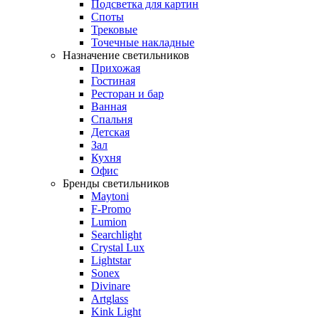
Подсветка для картин
Споты
Трековые
Точечные накладные
Назначение светильников
Прихожая
Гостиная
Ресторан и бар
Ванная
Спальня
Детская
Зал
Кухня
Офис
Бренды светильников
Maytoni
F-Promo
Lumion
Searchlight
Crystal Lux
Lightstar
Sonex
Divinare
Artglass
Kink Light