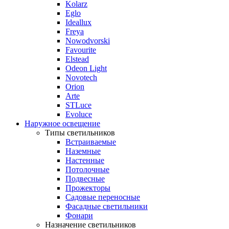
Kolarz
Eglo
Ideallux
Freya
Nowodvorski
Favourite
Elstead
Odeon Light
Novotech
Orion
Arte
STLuce
Evoluce
Наружное освещение
Типы светильников
Встраиваемые
Наземные
Настенные
Потолочные
Подвесные
Прожекторы
Садовые переносные
Фасадные светильники
Фонари
Назначение светильников