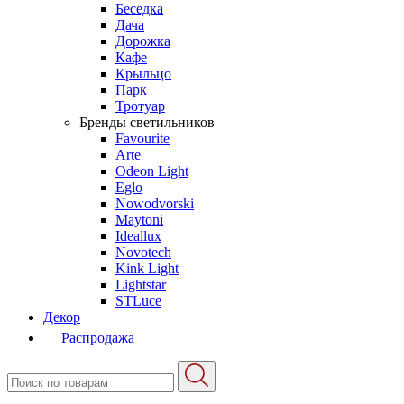
Беседка
Дача
Дорожка
Кафе
Крыльцо
Парк
Тротуар
Бренды светильников
Favourite
Arte
Odeon Light
Eglo
Nowodvorski
Maytoni
Ideallux
Novotech
Kink Light
Lightstar
STLuce
Декор
Распродажа