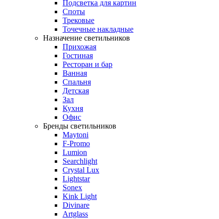
Подсветка для картин
Споты
Трековые
Точечные накладные
Назначение светильников
Прихожая
Гостиная
Ресторан и бар
Ванная
Спальня
Детская
Зал
Кухня
Офис
Бренды светильников
Maytoni
F-Promo
Lumion
Searchlight
Crystal Lux
Lightstar
Sonex
Kink Light
Divinare
Artglass