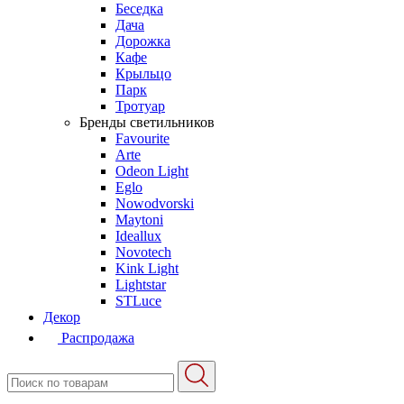
Беседка
Дача
Дорожка
Кафе
Крыльцо
Парк
Тротуар
Бренды светильников
Favourite
Arte
Odeon Light
Eglo
Nowodvorski
Maytoni
Ideallux
Novotech
Kink Light
Lightstar
STLuce
Декор
Распродажа