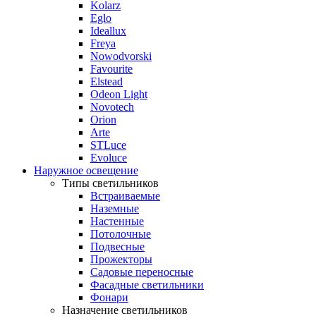
Kolarz
Eglo
Ideallux
Freya
Nowodvorski
Favourite
Elstead
Odeon Light
Novotech
Orion
Arte
STLuce
Evoluce
Наружное освещение
Типы светильников
Встраиваемые
Наземные
Настенные
Потолочные
Подвесные
Прожекторы
Садовые переносные
Фасадные светильники
Фонари
Назначение светильников