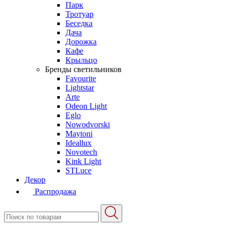
Парк
Тротуар
Беседка
Дача
Дорожка
Кафе
Крыльцо
Бренды светильников
Favourite
Lightstar
Arte
Odeon Light
Eglo
Nowodvorski
Maytoni
Ideallux
Novotech
Kink Light
STLuce
Декор
Распродажа