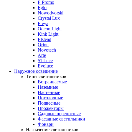
F-Promo
Eglo
Nowodvorski
Crystal Lux
Freya
Odeon Light
Kink Light
Elstead
Orion
Novotech
Arte
STLuce
Evoluce
Наружное освещение
Типы светильников
Встраиваемые
Наземные
Настенные
Потолочные
Подвесные
Прожекторы
Садовые переносные
Фасадные светильники
Фонари
Назначение светильников