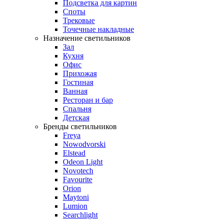
Подсветка для картин
Споты
Трековые
Точечные накладные
Назначение светильников
Зал
Кухня
Офис
Прихожая
Гостиная
Ванная
Ресторан и бар
Спальня
Детская
Бренды светильников
Freya
Nowodvorski
Elstead
Odeon Light
Novotech
Favourite
Orion
Maytoni
Lumion
Searchlight