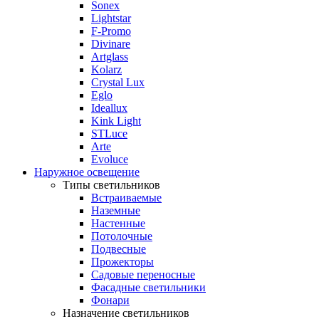
Sonex
Lightstar
F-Promo
Divinare
Artglass
Kolarz
Crystal Lux
Eglo
Ideallux
Kink Light
STLuce
Arte
Evoluce
Наружное освещение
Типы светильников
Встраиваемые
Наземные
Настенные
Потолочные
Подвесные
Прожекторы
Садовые переносные
Фасадные светильники
Фонари
Назначение светильников