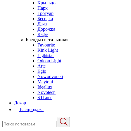
Крыльцо
Парк
Тротуар
Беседка
Дача
Дорожка
Кафе
Бренды светильников
Favourite
Kink Light
Lightstar
Odeon Light
Arte
Eglo
Nowodvorski
Maytoni
Ideallux
Novotech
STLuce
Декор
Распродажа