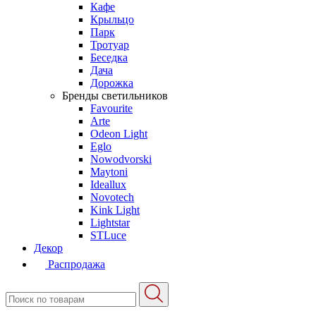
Кафе
Крыльцо
Парк
Тротуар
Беседка
Дача
Дорожка
Бренды светильников
Favourite
Arte
Odeon Light
Eglo
Nowodvorski
Maytoni
Ideallux
Novotech
Kink Light
Lightstar
STLuce
Декор
Распродажа