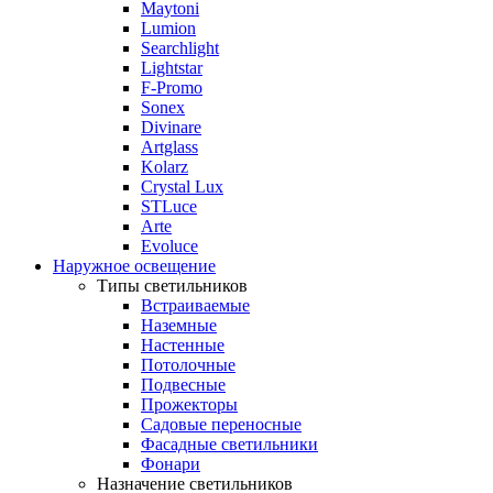
Maytoni
Lumion
Searchlight
Lightstar
F-Promo
Sonex
Divinare
Artglass
Kolarz
Crystal Lux
STLuce
Arte
Evoluce
Наружное освещение
Типы светильников
Встраиваемые
Наземные
Настенные
Потолочные
Подвесные
Прожекторы
Садовые переносные
Фасадные светильники
Фонари
Назначение светильников