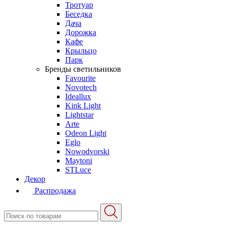
Тротуар
Беседка
Дача
Дорожка
Кафе
Крыльцо
Парк
Бренды светильников
Favourite
Novotech
Ideallux
Kink Light
Lightstar
Arte
Odeon Light
Eglo
Nowodvorski
Maytoni
STLuce
Декор
Распродажа