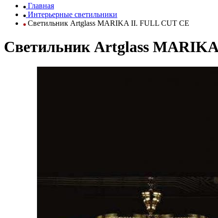
Главная
Интерьерные светильники
Светильник Artglass MARIKA II. FULL CUT CE
Светильник Artglass MARIKA