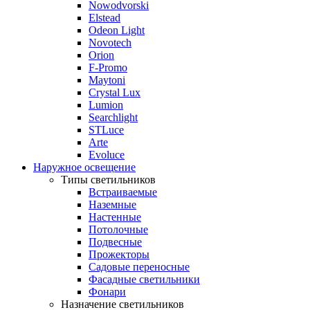
Nowodvorski
Elstead
Odeon Light
Novotech
Orion
F-Promo
Maytoni
Crystal Lux
Lumion
Searchlight
STLuce
Arte
Evoluce
Наружное освещение
Типы светильников
Встраиваемые
Наземные
Настенные
Потолочные
Подвесные
Прожекторы
Садовые переносные
Фасадные светильники
Фонари
Назначение светильников