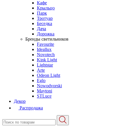
Кафе
Крыльцо
Парк
Тротуар
Беседка
Дача
Дорожка
Бренды светильников
Favourite
Ideallux
Novotech
Kink Light
Lightstar
Arte
Odeon Light
Eglo
Nowodvorski
Maytoni
STLuce
Декор
Распродажа