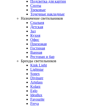
Подсветка для картин
Споты
Трековые
Точечные накладные
Назначение светильников
Спальня
Детская
Зал
Кухня
Офис
Прихожая
Гостиная
Ванная
Ресторан и бар
Бренды светильников
Kink Light
Lightstar
Sonex
Divinare
Artglass
Kolarz
Eglo
Ideallux
Favourite
Freya