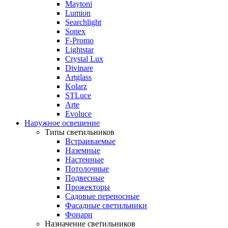
Maytoni
Lumion
Searchlight
Sonex
F-Promo
Lightstar
Crystal Lux
Divinare
Artglass
Kolarz
STLuce
Arte
Evoluce
Наружное освещение
Типы светильников
Встраиваемые
Наземные
Настенные
Потолочные
Подвесные
Прожекторы
Садовые переносные
Фасадные светильники
Фонари
Назначение светильников