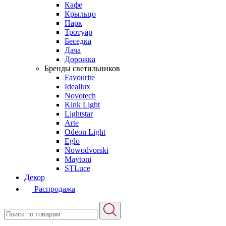
Кафе
Крыльцо
Парк
Тротуар
Беседка
Дача
Дорожка
Бренды светильников
Favourite
Ideallux
Novotech
Kink Light
Lightstar
Arte
Odeon Light
Eglo
Nowodvorski
Maytoni
STLuce
Декор
Распродажа