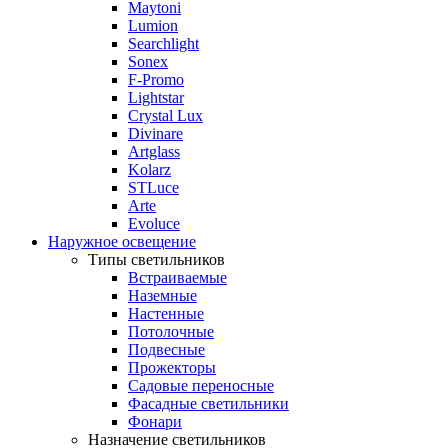
Maytoni
Lumion
Searchlight
Sonex
F-Promo
Lightstar
Crystal Lux
Divinare
Artglass
Kolarz
STLuce
Arte
Evoluce
Наружное освещение
Типы светильников
Встраиваемые
Наземные
Настенные
Потолочные
Подвесные
Прожекторы
Садовые переносные
Фасадные светильники
Фонари
Назначение светильников