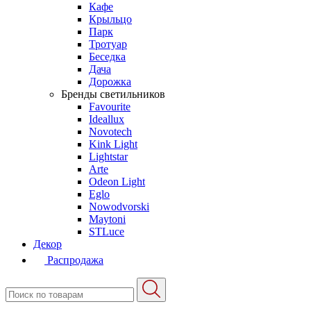
Кафе
Крыльцо
Парк
Тротуар
Беседка
Дача
Дорожка
Бренды светильников
Favourite
Ideallux
Novotech
Kink Light
Lightstar
Arte
Odeon Light
Eglo
Nowodvorski
Maytoni
STLuce
Декор
Распродажа