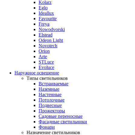
Kolarz
Eglo
Ideallux
Favourite
Freya
Nowodvorski
Elstead
Odeon Light
Novotech
Orion
Arte
STLuce
Evoluce
Наружное освещение
Типы светильников
Встраиваемые
Наземные
Настенные
Потолочные
Подвесные
Прожекторы
Садовые переносные
Фасадные светильники
Фонари
Назначение светильников