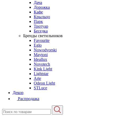
Дача
Дорожка
Кафе
Крыльцо
Парк
Тротуар
Беседка
Бренды светильников
Favourite
Eglo
Nowodvorski
Maytoni
Ideallux
Novotech
Kink Light
Lightstar
Arte
Odeon Light
STLuce
Декор
Распродажа