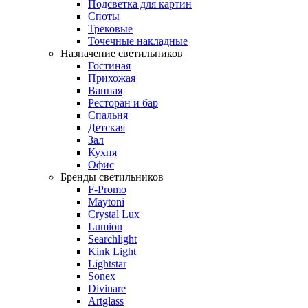
Подсветка для картин
Споты
Трековые
Точечные накладные
Назначение светильников
Гостиная
Прихожая
Ванная
Ресторан и бар
Спальня
Детская
Зал
Кухня
Офис
Бренды светильников
F-Promo
Maytoni
Crystal Lux
Lumion
Searchlight
Kink Light
Lightstar
Sonex
Divinare
Artglass