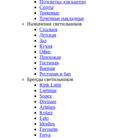
Подсветка для картин
Споты
Трековые
Точечные накладные
Назначение светильников
Спальня
Детская
Зал
Кухня
Офис
Прихожая
Гостиная
Ванная
Ресторан и бар
Бренды светильников
Kink Light
Lightstar
Sonex
Divinare
Artglass
Kolarz
Eglo
Ideallux
Favourite
Freya