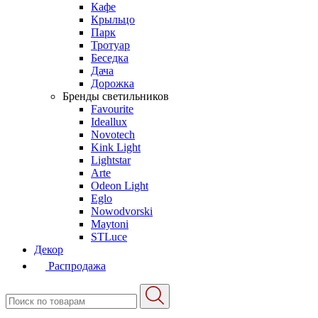
Кафе
Крыльцо
Парк
Тротуар
Беседка
Дача
Дорожка
Бренды светильников
Favourite
Ideallux
Novotech
Kink Light
Lightstar
Arte
Odeon Light
Eglo
Nowodvorski
Maytoni
STLuce
Декор
Распродажа