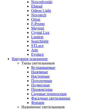
Nowodvorski
Elstead
Odeon Light
Novotech
Orion
F-Promo
Maytoni
Crystal Lux
Lumion
Searchlight
STLuce
Arte
Evoluce
Наружное освещение
Типы светильников
Встраиваемые
Наземные
Настенные
Потолочные
Подвесные
Прожекторы
Садовые переносные
Фасадные светильники
Фонари
Назначение светильников