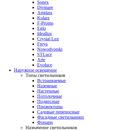
Sonex
Divinare
Artglass
Kolarz
F-Promo
Eglo
Ideallux
Crystal Lux
Freya
Nowodvorski
STLuce
Arte
Evoluce
Наружное освещение
Типы светильников
Встраиваемые
Наземные
Настенные
Потолочные
Подвесные
Прожекторы
Садовые переносные
Фасадные светильники
Фонари
Назначение светильников