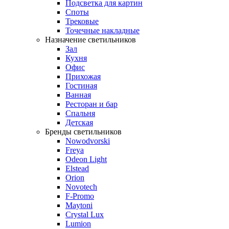
Подсветка для картин
Споты
Трековые
Точечные накладные
Назначение светильников
Зал
Кухня
Офис
Прихожая
Гостиная
Ванная
Ресторан и бар
Спальня
Детская
Бренды светильников
Nowodvorski
Freya
Odeon Light
Elstead
Orion
Novotech
F-Promo
Maytoni
Crystal Lux
Lumion