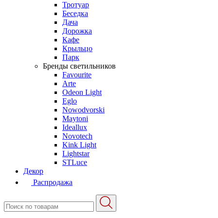
Тротуар
Беседка
Дача
Дорожка
Кафе
Крыльцо
Парк
Бренды светильников
Favourite
Arte
Odeon Light
Eglo
Nowodvorski
Maytoni
Ideallux
Novotech
Kink Light
Lightstar
STLuce
Декор
Распродажа