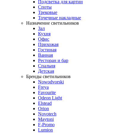
Подсветка для картин
Споты
Трековые
Точечные накладные
Назначение светильников
Зал
Кухня
Офис
Прихожая
Гостиная
Ванная
Ресторан и бар
Спальня
Детская
Бренды светильников
Nowodvorski
Freya
Favourite
Odeon Light
Elstead
Orion
Novotech
Maytoni
F-Promo
Lumion