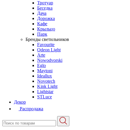
Тротуар
Беседка
Дача
Дорожка
Кафе
Крыльцо
Парк
Бренды светильников
Favourite
Odeon Light
Arte
Nowodvorski
Eglo
Maytoni
Ideallux
Novotech
Kink Light
Lightstar
STLuce
Декор
Распродажа