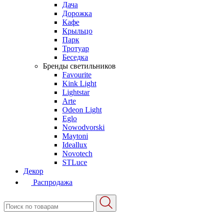
Дача
Дорожка
Кафе
Крыльцо
Парк
Тротуар
Беседка
Бренды светильников
Favourite
Kink Light
Lightstar
Arte
Odeon Light
Eglo
Nowodvorski
Maytoni
Ideallux
Novotech
STLuce
Декор
Распродажа