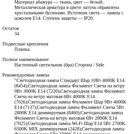
Материал абажура — ткань, цвет — белый.
Металлическая арматура в цвете латунь обрамлена
хрустальными бусинами. Источник света — лампы с
цоколем Е14. Степень защиты — IP20.
Остаток
34
Подвесные крепления
Планка
Полное наименование
Настенный светильник (бра) Сторона / Side
Рекомендуемые лампы
"Светодиодная лампа Стандарт Шар 10Вт 4000K E14
(8454);Светодиодная лампа Филамент Свеча на ветру
9Вт 3000K E14 (7220);Светодиодная лампа Филамент
Свеча на ветру матовая 6Вт 4000K E14
(7026);Светодиодная лампа Филамент Шар 9Вт 4000K
E14 (7137);Светодиодная лампа Филамент Свеча 5Вт
2800K E14 диммируемая (8460);Светодиодная лампа
Филамент Свеча на ветру матовая 6Вт 2800K E14
(7025);Светодиодная лампа Wi-Fi Шар E14 5Вт 2700K-
6500K MIX диммируемая (2428);Светодиодная лампа