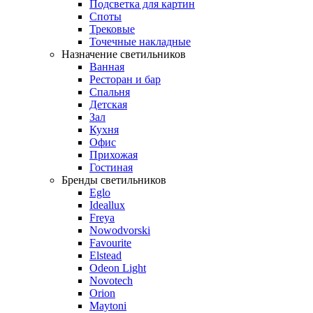
Подсветка для картин
Споты
Трековые
Точечные накладные
Назначение светильников
Ванная
Ресторан и бар
Спальня
Детская
Зал
Кухня
Офис
Прихожая
Гостиная
Бренды светильников
Eglo
Ideallux
Freya
Nowodvorski
Favourite
Elstead
Odeon Light
Novotech
Orion
Maytoni