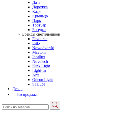
Дача
Дорожка
Кафе
Крыльцо
Парк
Тротуар
Беседка
Бренды светильников
Favourite
Eglo
Nowodvorski
Maytoni
Ideallux
Novotech
Kink Light
Lightstar
Arte
Odeon Light
STLuce
Декор
Распродажа