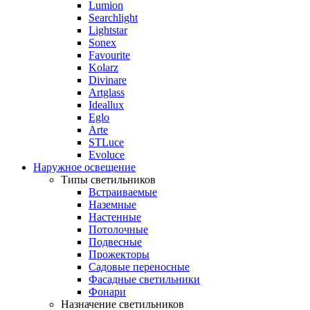
Lumion
Searchlight
Lightstar
Sonex
Favourite
Kolarz
Divinare
Artglass
Ideallux
Eglo
Arte
STLuce
Evoluce
Наружное освещение
Типы светильников
Встраиваемые
Наземные
Настенные
Потолочные
Подвесные
Прожекторы
Садовые переносные
Фасадные светильники
Фонари
Назначение светильников