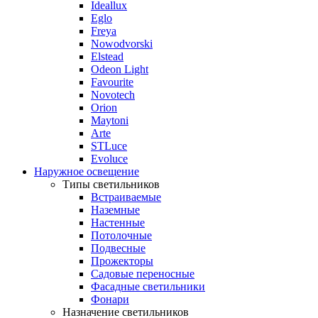
Ideallux
Eglo
Freya
Nowodvorski
Elstead
Odeon Light
Favourite
Novotech
Orion
Maytoni
Arte
STLuce
Evoluce
Наружное освещение
Типы светильников
Встраиваемые
Наземные
Настенные
Потолочные
Подвесные
Прожекторы
Садовые переносные
Фасадные светильники
Фонари
Назначение светильников