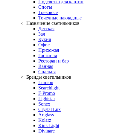
Подсветка для картин
Споты
Трековые
Точечные накладные
Назначение светильников
Детская
Зал
Кухня
Офис
Прихожая
Гостиная
Ресторан и бар
Ванная
Спальня
Бренды светильников
Lumion
Searchlight
F-Promo
Lightstar
Sonex
Crystal Lux
Artglass
Kolarz
Kink Light
Divinare