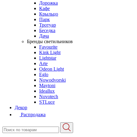
Дорожка
Кафе
Крыльцо
Парк
Тротуар
Беседка
Дача
Бренды светильников
Favourite
Kink Light
Lightstar
Arte
Odeon Light
Eglo
Nowodvorski
Maytoni
Ideallux
Novotech
STLuce
Декор
Распродажа