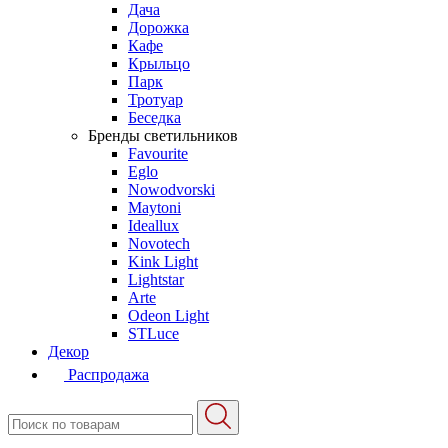
Дача
Дорожка
Кафе
Крыльцо
Парк
Тротуар
Беседка
Бренды светильников
Favourite
Eglo
Nowodvorski
Maytoni
Ideallux
Novotech
Kink Light
Lightstar
Arte
Odeon Light
STLuce
Декор
Распродажа