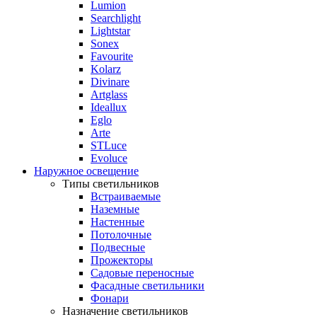
Lumion
Searchlight
Lightstar
Sonex
Favourite
Kolarz
Divinare
Artglass
Ideallux
Eglo
Arte
STLuce
Evoluce
Наружное освещение
Типы светильников
Встраиваемые
Наземные
Настенные
Потолочные
Подвесные
Прожекторы
Садовые переносные
Фасадные светильники
Фонари
Назначение светильников