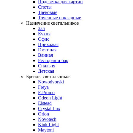
Подсветка для картин
Споты
Трековые
Точечные накладные
Назначение светильников
Зал
Кухня
Офис
Прихожая
Гостиная
Ванная
Ресторан и бар
Спальня
Детская
Бренды светильников
Nowodvorski
Freya
F-Promo
Odeon Light
Elstead
Crystal Lux
Orion
Novotech
Kink Light
Maytoni