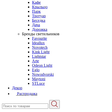
Кафе
Крыльцо
Парк
Тротуар
Беседка
Дача
Дорожка
Бренды светильников
Favourite
Ideallux
Novotech
Kink Light
Lightstar
Arte
Odeon Light
Eglo
Nowodvorski
Maytoni
STLuce
Декор
Распродажа