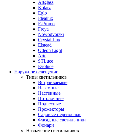
Artglass
Kolarz
Eglo
Ideallux
F-Promo
Freya
Nowodvorski
Crystal Lux
Elstead
Odeon Light
Arte
STLuce
Evoluce
Наружное освещение
Типы светильников
Встраиваемые
Наземные
Настенные
Потолочные
Подвесные
Прожекторы
Садовые переносные
Фасадные светильники
Фонари
Назначение светильников