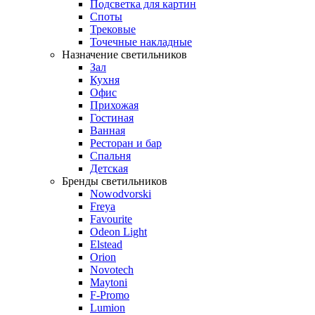
Подсветка для картин
Споты
Трековые
Точечные накладные
Назначение светильников
Зал
Кухня
Офис
Прихожая
Гостиная
Ванная
Ресторан и бар
Спальня
Детская
Бренды светильников
Nowodvorski
Freya
Favourite
Odeon Light
Elstead
Orion
Novotech
Maytoni
F-Promo
Lumion