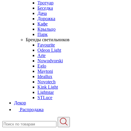
Тротуар
Беседка
Дача
Дорожка
Кафе
Крыльцо
Парк
Бренды светильников
Favourite
Odeon Light
Arte
Nowodvorski
Eglo
Maytoni
Ideallux
Novotech
Kink Light
Lightstar
STLuce
Декор
Распродажа