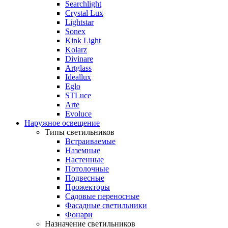
Searchlight
Crystal Lux
Lightstar
Sonex
Kink Light
Kolarz
Divinare
Artglass
Ideallux
Eglo
STLuce
Arte
Evoluce
Наружное освещение
Типы светильников
Встраиваемые
Наземные
Настенные
Потолочные
Подвесные
Прожекторы
Садовые переносные
Фасадные светильники
Фонари
Назначение светильников