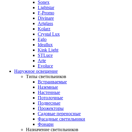
Sonex
Lightstar
F-Promo
Divinare
Artglass
Kolarz
Crystal Lux
Eglo
Ideallux
Kink Light
STLuce
Arte
Evoluce
Наружное освещение
Типы светильников
Встраиваемые
Наземные
Настенные
Потолочные
Подвесные
Прожекторы
Садовые переносные
Фасадные светильники
Фонари
Назначение светильников