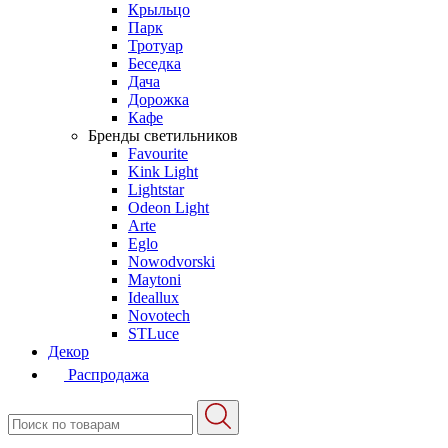
Крыльцо
Парк
Тротуар
Беседка
Дача
Дорожка
Кафе
Бренды светильников
Favourite
Kink Light
Lightstar
Odeon Light
Arte
Eglo
Nowodvorski
Maytoni
Ideallux
Novotech
STLuce
Декор
Распродажа