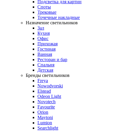
Подсветка для картин
Споты
Трековые
Точечные накладные
Назначение светильников
Зал
Кухня
Офис
Прихожая
Гостиная
Ванная
Ресторан и бар
Спальня
Детская
Бренды светильников
Freya
Nowodvorski
Elstead
Odeon Light
Novotech
Favourite
Orion
Maytoni
Lumion
Searchlight