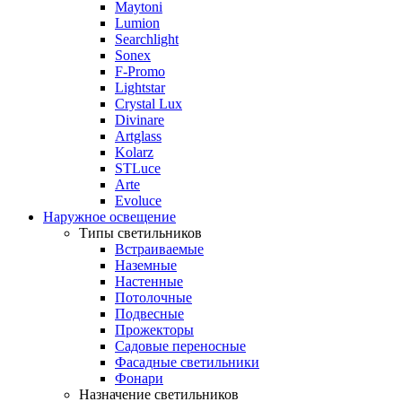
Maytoni
Lumion
Searchlight
Sonex
F-Promo
Lightstar
Crystal Lux
Divinare
Artglass
Kolarz
STLuce
Arte
Evoluce
Наружное освещение
Типы светильников
Встраиваемые
Наземные
Настенные
Потолочные
Подвесные
Прожекторы
Садовые переносные
Фасадные светильники
Фонари
Назначение светильников