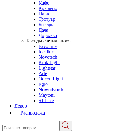
Кафе
Крыльцо
Парк
Тротуар
Беседка
Дача
Дорожка
Бренды светильников
Favourite
Ideallux
Novotech
Kink Light
Lightstar
Arte
Odeon Light
Eglo
Nowodvorski
Maytoni
STLuce
Декор
Распродажа