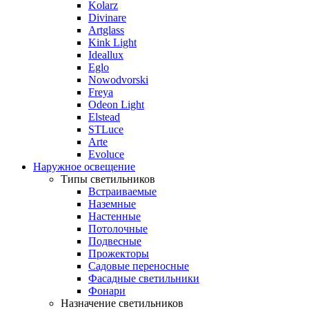
Kolarz
Divinare
Artglass
Kink Light
Ideallux
Eglo
Nowodvorski
Freya
Odeon Light
Elstead
STLuce
Arte
Evoluce
Наружное освещение
Типы светильников
Встраиваемые
Наземные
Настенные
Потолочные
Подвесные
Прожекторы
Садовые переносные
Фасадные светильники
Фонари
Назначение светильников