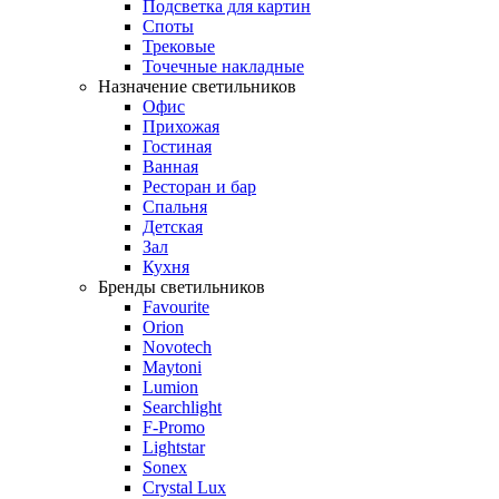
Подсветка для картин
Споты
Трековые
Точечные накладные
Назначение светильников
Офис
Прихожая
Гостиная
Ванная
Ресторан и бар
Спальня
Детская
Зал
Кухня
Бренды светильников
Favourite
Orion
Novotech
Maytoni
Lumion
Searchlight
F-Promo
Lightstar
Sonex
Crystal Lux