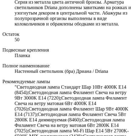
Серия из металла цвета античной бронзы. Арматура
светильников Driana дополнены завитками на рожках и
узогнутым декором в центральной части. Абажуры из
полупрозрачной органзы выполнены в виде
колокольчиков и обрамлены ободками из металла.
Остаток
50
Подвесные крепления
Планка
Полное наименование
Настенный светильник (бра) Дриана / Driana
Рекомендуемые лампы
"Светодиодная лампа Стандарт Шар 10Вт 4000K E14
(8454);Светодиодная лампа Филамент Свеча на ветру
9Вт 3000K E14 (7220);Светодиодная лампа Филамент
Свеча на ветру матовая 6Вт 4000K E14
(7026);Светодиодная лампа Филамент Шар 9Вт 4000K
E14 (7137);Светодиодная лампа Филамент Свеча 5Вт
2800K E14 диммируемая (8460);Светодиодная лампа
Филамент Свеча на ветру матовая 6Вт 2800K E14
(7025);Светодиодная лампа Wi-Fi Шар E14 5Вт 2700K-