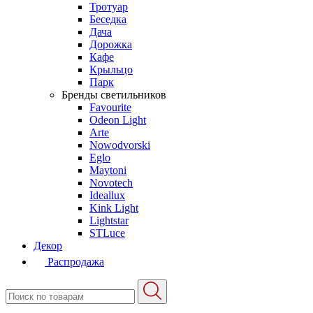
Тротуар
Беседка
Дача
Дорожка
Кафе
Крыльцо
Парк
Бренды светильников
Favourite
Odeon Light
Arte
Nowodvorski
Eglo
Maytoni
Novotech
Ideallux
Kink Light
Lightstar
STLuce
Декор
Распродажа