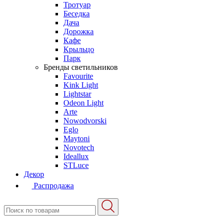
Тротуар
Беседка
Дача
Дорожка
Кафе
Крыльцо
Парк
Бренды светильников
Favourite
Kink Light
Lightstar
Odeon Light
Arte
Nowodvorski
Eglo
Maytoni
Novotech
Ideallux
STLuce
Декор
Распродажа