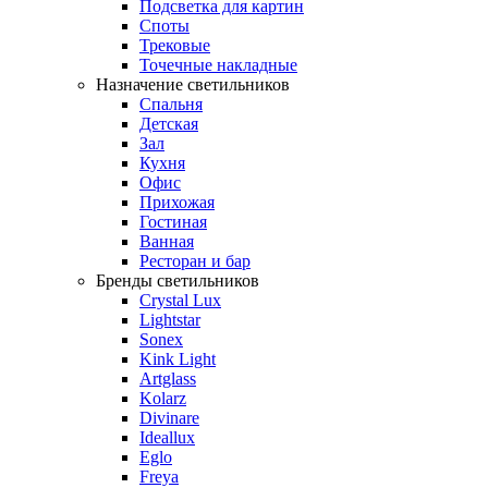
Подсветка для картин
Споты
Трековые
Точечные накладные
Назначение светильников
Спальня
Детская
Зал
Кухня
Офис
Прихожая
Гостиная
Ванная
Ресторан и бар
Бренды светильников
Crystal Lux
Lightstar
Sonex
Kink Light
Artglass
Kolarz
Divinare
Ideallux
Eglo
Freya