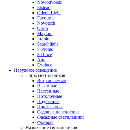
Nowodvorski
Elstead
Odeon Light
Favourite
Novotech
Orion
Maytoni
Lumion
Searchlight
F-Promo
STLuce
Arte
Evoluce
Наружное освещение
Типы светильников
Встраиваемые
Наземные
Настенные
Потолочные
Подвесные
Прожекторы
Садовые переносные
Фасадные светильники
Фонари
Назначение светильников