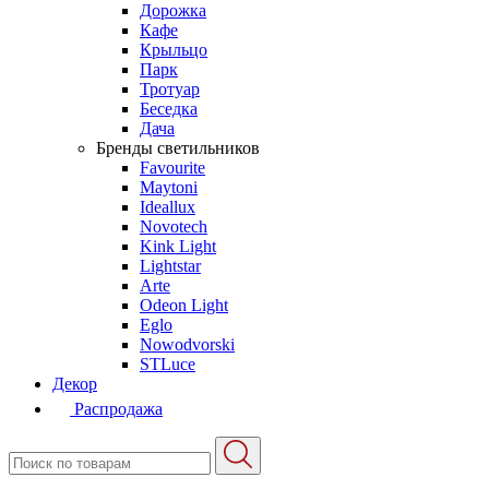
Дорожка
Кафе
Крыльцо
Парк
Тротуар
Беседка
Дача
Бренды светильников
Favourite
Maytoni
Ideallux
Novotech
Kink Light
Lightstar
Arte
Odeon Light
Eglo
Nowodvorski
STLuce
Декор
Распродажа