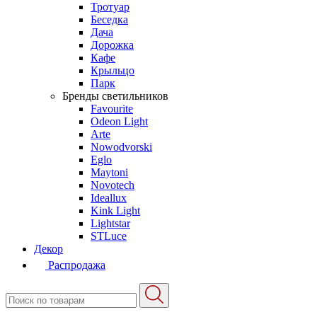
Тротуар
Беседка
Дача
Дорожка
Кафе
Крыльцо
Парк
Бренды светильников
Favourite
Odeon Light
Arte
Nowodvorski
Eglo
Maytoni
Novotech
Ideallux
Kink Light
Lightstar
STLuce
Декор
Распродажа