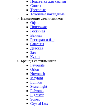
Подсветка для картин
Споты
Трековые
Точечные накладные
Назначение светильников
Офис
Прихожая
Гостиная
Ванная
Ресторан и бар
Спальня
Детская
Зал
Кухня
Бренды светильников
Favourite
Orion
Novotech
Maytoni
Lumion
Searchlight
F-Promo
Lightstar
Sonex
Crystal Lux