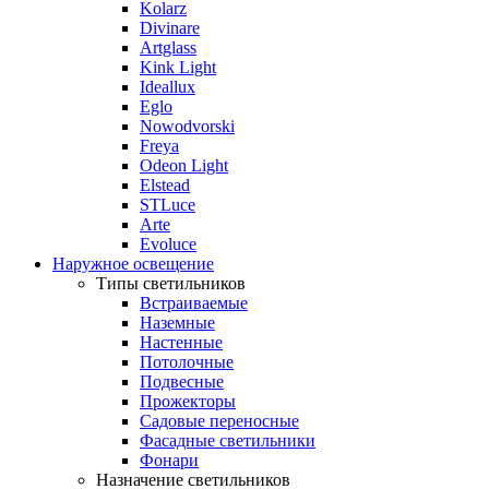
Kolarz
Divinare
Artglass
Kink Light
Ideallux
Eglo
Nowodvorski
Freya
Odeon Light
Elstead
STLuce
Arte
Evoluce
Наружное освещение
Типы светильников
Встраиваемые
Наземные
Настенные
Потолочные
Подвесные
Прожекторы
Садовые переносные
Фасадные светильники
Фонари
Назначение светильников