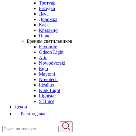
Тротуар
Беседка
Дача
Дорожка
Кафе
Крыльцо
Парк
Бренды светильников
Favourite
Odeon Light
Arte
Nowodvorski
Eglo
Maytoni
Novotech
Ideallux
Kink Light
Lightstar
STLuce
Декор
Распродажа