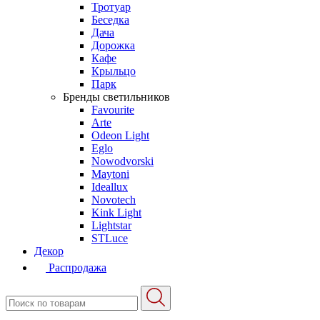
Тротуар
Беседка
Дача
Дорожка
Кафе
Крыльцо
Парк
Бренды светильников
Favourite
Arte
Odeon Light
Eglo
Nowodvorski
Maytoni
Ideallux
Novotech
Kink Light
Lightstar
STLuce
Декор
Распродажа