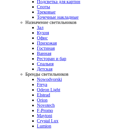
Подсветка для картин
Споты
Трековые
Точечные накладные
Назначение светильников
Зал
Кухня
Офис
Прихожая
Гостиная
Ванная
Ресторан и бар
Спальня
Детская
Бренды светильников
Nowodvorski
Freya
Odeon Light
Elstead
Orion
Novotech
F-Promo
Maytoni
Crystal Lux
Lumion