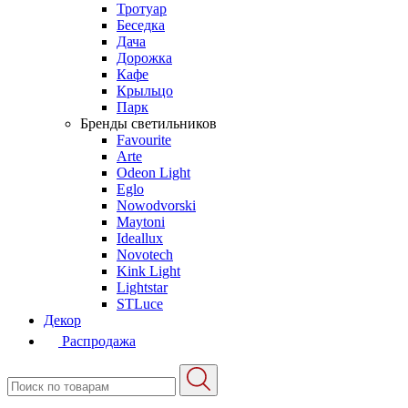
Тротуар
Беседка
Дача
Дорожка
Кафе
Крыльцо
Парк
Бренды светильников
Favourite
Arte
Odeon Light
Eglo
Nowodvorski
Maytoni
Ideallux
Novotech
Kink Light
Lightstar
STLuce
Декор
Распродажа