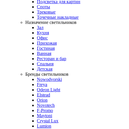
Подсветка для картин
Споты
Трековые
Точечные накладные
Назначение светильников
Зал
Кухня
Офис
Прихожая
Гостиная
Ванная
Ресторан и бар
Спальня
Детская
Бренды светильников
Nowodvorski
Freya
Odeon Light
Elstead
Orion
Novotech
F-Promo
Maytoni
Crystal Lux
Lumion