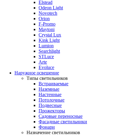
Elstead
Odeon Light
Novotech
Orion
F-Promo
Maytoni
Crystal Lux
Kink Light
Lumion
Searchlight
STLuce
Arte
Evoluce
Наружное освещение
Типы светильников
Встраиваемые
Наземные
Настенные
Потолочные
Подвесные
Прожекторы
Садовые переносные
Фасадные светильники
Фонари
Назначение светильников