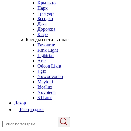
Крыльцо
Парк
Тротуар
Беседка
Дача
Дорожка
Кафе
Бренды светильников
Favourite
Kink Light
Lightstar
Arte
Odeon Light
Eglo
Nowodvorski
Maytoni
Ideallux
Novotech
STLuce
Декор
Распродажа